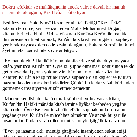
Doğru tefekkür ve muhâkemenin ancak vahye dayalı bir mantık
sistemi ile olduğunu, Kızıl Îcâz isbât ediyor.
Bediüzzaman Said Nursî Hazretlerinin te'lif ettiği "Kızıl Îcâz"
kitabını tercüme, şerh ve izah eden Molla Muhammed Doğan,
kitabın birinci cildinin 314. sayfasında Kur'ân-ı Kerîm ile mantık
ilmi arasında irtibat kurarak, Kur'ân'da zikredilen bilgilerin şüpheye
yer bırakmayacak derecede kesin olduğunu, Bakara Suresi'nin ikinci
âyetini tefsir sadedinde şöyle anlatıyor:
“Ey mantık ehli! Hakikî bürhan olabilecek ve şüphe duyulmayacak
kitâb, yalnızca Kur'ân'dır. Öyle ki, şüphe olmaması konusunda te'kîd
getirmeye dahi gerek yoktur. Zira bürhanları o kadar vâzıhtır.
Zahiren Kur'ân'a karşı münkir veya şüphede olan kişiler ise Kur'an
nazarında adem mesabesindedirler. Çünkü bu kadar vâzıh bürhanları
görmemek insaniyetten sukút etmek demektir.
“Madem kendisinden kat'î olarak şüphe duyulmayacak kitab,
Kur'an'dır. Hakikî mânâda kitab ismine liyâkat kesbeden yegâne
kitab odur. Öyle ise kendinizi bâtıl efkâra sapmaktan korumanın
yegâne çaresi Kur'ân ile mücehhez olmaktır. Ve ancak bu şart ile
insanlar tarafından vaz' edilen mantık ilmiyle iştigáliniz caiz olur.
“Evet, şu insanın aklı, mantığı gittiğinde insaniyetten sukút ettiği
gibi, şu insan-ı ekber olan âlem dahi mantık-ı a'zam olan Kur'ân'ı