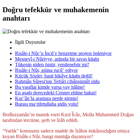
Doğru tefekkür ve muhakemenin
anahtarı
İlgili Duyurular
Risâle-i Nûr’u İncil’e benzetme projesi önleniyor
Mesnevî-i Nûriyye, aslında bir savaş kitabı
Tükenip giden ömür, yenilenebiir mi?
Risâle-i Nûr, aslına rucû‘ ediyor
Küçük Sözler, basit hikâye kitabı değil!
Rahmân Sûresi'nin Tefsîri cihânşümûl oldu
Bu vasıflar kimde varsa vay hâline!
En aşağı derecedeki Cennet ehline bakın!
Kur’ân’la aramıza perde girmiş!
Burası ma‘rifetullaha gidiş yolu!
Bedîuzzamân’ın mantık eseri Kızıl Îcâz, Molla Muhammed Doğan
tarafından tercüme, şerh ve îzâh edildi.
“Varlık” konusunu sadece madde ile îzâhın imkânsızlığını ortaya
koyan Risâle-i Nûr, hangi mantığa dayanıyor?