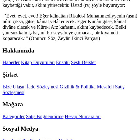
kaybettiği vakit, aklını yitirecektir. Üstad (ra) şöyle buyuruyor:
“’Evet, evet, evet! Eğer kâinattan Risalet-i Muhammediyyenin (asm)
nûru çıksa, gitse; kâinat vefât edecek. Eğer Kur'ân gitse, kâinat
dîvâne olacak ve Küre-i Arz kafasını, aklını kaybedecek. Belki
şuursuz kalmış başını, bir seyyâreye çarpacak, bir kıyameti
koparacak.‘“ (Onuncu Söz, Zeylin İkinci Parçası)
Hakkımızda
Haberler
Kitap Duyuruları
Enstitü
Sesli Dersler
Şirket
Bize Ulaşın
İade Sözleşmesi
Gizlilik & Politika
Mesafeli Satış
Sözleşmesi
Mağaza
Kategoriler
Satış Bilgilendirme
Hesap Numaraları
Sosyal Medya