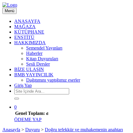
Menü
ANASAYFA
MAĞAZA
KÜTÜPHANE
ENSTİTÜ
HAKKIMIZDA
Semendel Yayınları
Haberler
Kitap Duyuruları
Sesli Dersler
BİZE ULAŞIN
BMB YAYINCILIK
Dağıtımını yaptığımız eserler
Giriş Yap
0
Genel Toplam:
tl
ÖDEME YAP
Anasayfa
>
Duyuru
>
Doğru tefekkür ve muhakemenin anahtarı