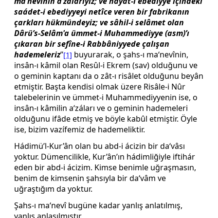
ma‘nevînin a‘zálarıyız; ve hayât-ı ebediyye içindeki
saádet-i ebediyyeyi netîce veren bir fabrikanın
çarkları hükmündeyiz; ve sâhil-i selâmet olan
Dârü’s-Selâm'a ümmet-i Muhammediyye (asm)’ı
çıkaran bir sefîne-i Rabbâniyyede çalışan
hademeleriz
”
buyurarak, o şahs-ı ma‘nevînin,
[1]
insân-ı kâmil olan Resûl-i Ekrem (sav) olduğunu ve
o geminin kaptanı da o zât-ı risâlet olduğunu beyân
etmiştir. Başta kendisi olmak üzere Risâle-i Nûr
talebelerinin ve ümmet-i Muhammediyyenin ise, o
insân-ı kâmilin a‘záları ve o geminin hademeleri
olduğunu ifâde etmiş ve böyle kabûl etmiştir. Öyle
ise, bizim vazífemiz de hademeliktir.
Hádimü’l-Kur’ân olan bu abd-i ácizin bir da‘vâsı
yoktur. Dümencilikle, Kur’ân’ın hádimliğiyle iftihár
eden bir abd-i ácizim. Kimse benimle uğraşmasın,
benim de kimsenin şahsıyla bir da‘vâm ve
uğraştığım da yoktur.
Şahs-ı ma‘nevî bugüne kadar yanlış anlatılmış,
yanlış anlaşılmıştır.