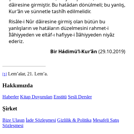
dâiresine girmiştir. Bu hatádan dönülmeli; bu yanlış,
Kur’ân ve sünnetle tashîh edilmelidir.
Risâle-i Nûr dâiresine girmiş olan bütün bu
yanlışların ve hatáların düzelmesini rahmet-i
İlâhiyyeden ve eltáf-ı hafiyye-i İlâhiyyeden niyâz
ederiz.
Bir Hádimü’l-Kur’ân
(29.10.2019)
Lem’alar, 21. Lem’a.
[1]
Hakkımızda
Haberler
Kitap Duyuruları
Enstitü
Sesli Dersler
Şirket
Bize Ulaşın
İade Sözleşmesi
Gizlilik & Politika
Mesafeli Satış
Sözleşmesi