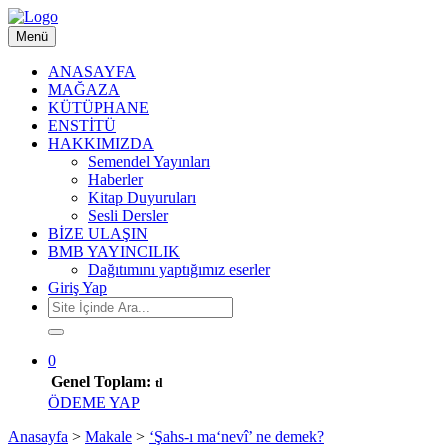
Menü
ANASAYFA
MAĞAZA
KÜTÜPHANE
ENSTİTÜ
HAKKIMIZDA
Semendel Yayınları
Haberler
Kitap Duyuruları
Sesli Dersler
BİZE ULAŞIN
BMB YAYINCILIK
Dağıtımını yaptığımız eserler
Giriş Yap
0
Genel Toplam:
tl
ÖDEME YAP
Anasayfa
>
Makale
>
‘Şahs-ı ma‘nevî’ ne demek?