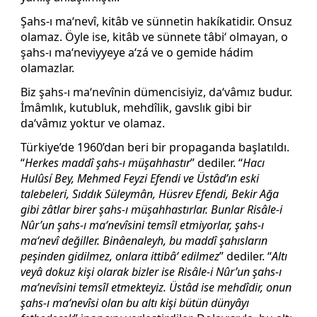
Şahs-ı ma‘nevî, kitâb ve sünnetin hakíkatidir. Onsuz
olamaz. Öyle ise, kitâb ve sünnete tâbi‘ olmayan, o
şahs-ı ma‘neviyyeye a‘zá ve o gemide hádim
olamazlar.
Biz şahs-ı ma‘nevînin dümencisiyiz, da‘vâmız budur.
İmâmlık, kutubluk, mehdîlik, gavslık gibi bir
da‘vâmız yoktur ve olamaz.
Türkiye’de 1960’dan beri bir propaganda başlatıldı.
“
Herkes maddî şahs-ı müşahhastır
” dediler. “
Hacı
Hulûsí Bey, Mehmed Feyzi Efendi ve Üstâd’ın eski
talebeleri, Sıddık Süleymân, Hüsrev Efendi, Bekir Ağa
gibi zâtlar birer şahs-ı müşahhastırlar. Bunlar Risâle-i
Nûr’un şahs-ı ma‘nevîsini temsîl etmiyorlar, şahs-ı
ma‘nevî değiller. Binâenaleyh, bu maddî şahısların
peşinden gidilmez, onlara ittibâ‘ edilmez
” dediler. “
Altı
veyâ dokuz kişi olarak bizler ise Risâle-i Nûr’un şahs-ı
ma‘nevîsini temsîl etmekteyiz. Üstâd ise mehdîdir, onun
şahs-ı ma‘nevîsi olan bu altı kişi bütün dünyâyı