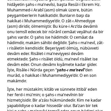
hidâyetin şahs-ı ma‘nevîsi, başta Resûl-i Ekrem Hz.
Muhammed-i Arabî (asm) olmak üzere, bütün
peygamberlerin hakíkatidir. Bunların başı da
hakíkat-i Muhammediyye’dir. O zât-ı Ahmediyye
(asm) diridir, ölmemiştir. Bu küre-i Arz’da devâmlı
onu temsîl edecek bir nûrânî cemâat veyâhut da bir
şahıs vardır. O şahıs ise hádimdir. O cemâat da
hádimdir, makám sáhibi değildir. Şahs-ı ma‘nevî, zât-
ı risâletin kendisidir. Beşeriyyeti ölmüş, nübüvveti
devâm eder. Risâlet-i ma‘neviyyesi devâm
etmektedir. Şahs-ı risâlet öldü, ma‘nevî risâlet ise
devâm eder. Onun devâmı kıyâmete kadar gider.
İşte, Risâle-i Nûrda geçen “
şahs-ı ma‘nevî
”den
murâd, o hakíkat-i Muhammediyye’dir. O en son
makámdır.
İşte, her müstakím; kitâb ve sünnete ittibâ‘ eden
her ferd-i mü’min; o şahs-ı ma‘nevînin bir
hizmetçisidir. Bir a‘zásı hükmündedir. Kim ne kadar
yapabildiyse o kadar hissedâr olur. Ba‘zan bir tek
kişi o şahs-ı ma‘nevîyi temsîl eder, onun hádimi olur.