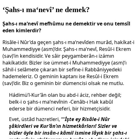
‘Şahs-ı ma‘nevî’ ne demek?
Şahs-ı ma‘nevî mefhûmu ne demektir ve onu temsîl
eden kimlerdir?
Risâle-i Nûr’da geçen şahs-ı ma‘nevîden murâd, hakíkat-i
Muhammediyye (asm)’dır. Şahs-ı ma‘nevî, Resûl-i Ekrem
(sav)’in kendisidir. Ve sâir peygamberân-ı izámın
hakíkatidir. Bizler ise ümmet-i Muhammediyye (asm)’ı
sâhil-i selâmete çıkaran bir sefîne-i Rabbâniyyedeki
hademeleriz. O geminin kaptanı ise Resûl-i Ekrem
(sav)’dir. Biz o geminin bir dümencisi olsak ne mutlu.
Hádimü’l-Kur’ân olan bu abd-i áciz, rehber değil;
belk-i o şahs-ı ma‘nevînin -Cenâb-ı Hak kabûl
ederse bir dümenci neferi, bir hizmetçisidir.
Evet, üstâd hazretleri, ““
İşte ey Risâle-i Nûr
şâkirdleri ve Kur’ân’ın hizmetkârları! Sizler ve
bizler öyle bir insân-ı kâmil ismine lâyık bir şahs-ı