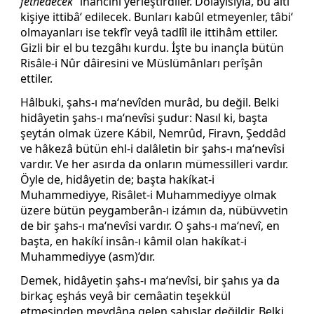
fethedecek
” inancını yerleştirdiler. Dolayısıyla, bu altı
kişiye ittibâ‘ edilecek. Bunları kabûl etmeyenler, tâbi‘
olmayanları ise tekfîr veyâ tadlîl ile ittihâm ettiler.
Gizli bir el bu tezgâhı kurdu. İşte bu inançla bütün
Risâle-i Nûr dâiresini ve Müslümânları perîşân
ettiler.
Hâlbuki, şahs-ı ma‘nevîden murâd, bu değil. Belki
hidâyetin şahs-ı ma‘nevîsi şudur: Nasıl ki, başta
şeytán olmak üzere Kábil, Nemrûd, Firavn, Şeddâd
ve hâkezâ bütün ehl-i dalâletin bir şahs-ı ma‘nevîsi
vardır. Ve her asırda da onların mümessilleri vardır.
Öyle de, hidâyetin de; başta hakíkat-i
Muhammediyye, Risâlet-i Muhammediyye olmak
üzere bütün peygamberân-ı izámın da, nübüvvetin
de bir şahs-ı ma‘nevîsi vardır. O şahs-ı ma‘nevî, en
başta, en hakíkí insân-ı kâmil olan hakíkat-i
Muhammediyye (asm)’dır.
Demek, hidâyetin şahs-ı ma‘nevîsi, bir şahıs ya da
birkaç eşhás veyâ bir cemâatin teşekkül
etmesinden meydâna gelen şahıslar değildir. Belki