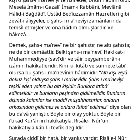
Meselâ İmâm-ı Gazâlî, İmâm-ı Rabbânî, Mevlânâ
Hálid-i Bağdâdî, Üstâd Bedîuzzamân Hazretleri gibi
zevât-ı áliyyeler, o şahs-ı ma‘nevîyi zamânlarında
temsîl etmişler ve ona hádim olmuşlardır. Ve
hâkezâ…
Demek, şahs-ı ma‘nevî ne bir şahıstır, ne altı şahıstır,
ne de bir cemâattir. Belki şahs-ı ma‘nevî, Hakíkat-i
Muhammediyye (sav)’dir ve sâir peygamberân-ı
izámın hakíkatleridir. Kim ki, kitâb ve sünnete tâbi‘
olursa bu şahs-ı ma‘nevînin hádimidir. “
Altı kişi veyâ
dokuz kişi olduysa şahs-ı ma‘nevîdir. Şahs-ı ma‘nevîyi
teşkîl eden yalnız bu altı kişidir. Bunlara ittibâ‘
edilmelidir ve bunların peşinden gidilmelidir. Bunların
dışında kalanlar ise maddî müşahhastırlar, onların
arkasından gidilmez ve onlara ittibâ‘ edilmez
” diye olan
bu da‘vâ yanlıştır. Böyle bir olay yoktur. Böyle bir
i‘tikád Kur’ân’ın hakíkatıyla, Risâle-i Nûr’un
hakíkatıyla kábil-i tevfîk değildir.
Şurada ciddî bir hatá, bir yanlış vardır; Risâle-i Nûr