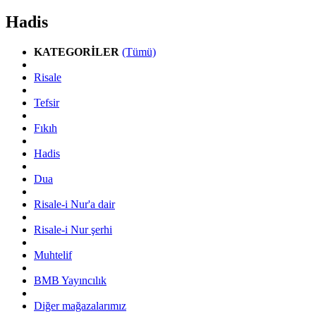
Hadis
KATEGORİLER
(Tümü)
Risale
Tefsir
Fıkıh
Hadis
Dua
Risale-i Nur'a dair
Risale-i Nur şerhi
Muhtelif
BMB Yayıncılık
Diğer mağazalarımız