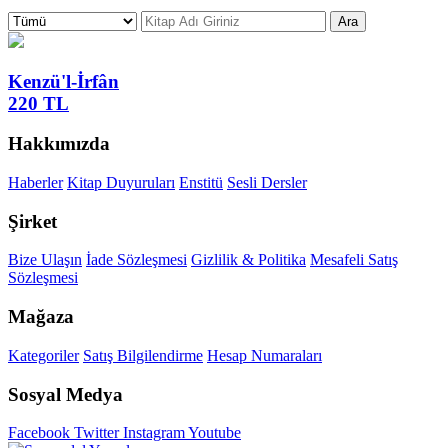
Ara
Kenzü'l-İrfân
220 TL
Hakkımızda
Haberler
Kitap Duyuruları
Enstitü
Sesli Dersler
Şirket
Bize Ulaşın
İade Sözleşmesi
Gizlilik & Politika
Mesafeli Satış
Sözleşmesi
Mağaza
Kategoriler
Satış Bilgilendirme
Hesap Numaraları
Sosyal Medya
Facebook
Twitter
Instagram
Youtube