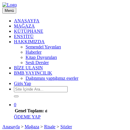
Menü
ANASAYFA
MAĞAZA
KÜTÜPHANE
ENSTİTÜ
HAKKIMIZDA
Semendel Yayınları
Haberler
Kitap Duyuruları
Sesli Dersler
BİZE ULAŞIN
BMB YAYINCILIK
Dağıtımını yaptığımız eserler
Giriş Yap
0
Genel Toplam:
tl
ÖDEME YAP
Anasayfa
>
Mağaza
>
Risale
>
Sözler