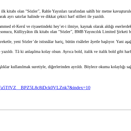
 ilk kitabı olan “Sözler”, Rahle Yayınları tarafından sahîh bir metne kavuşturul
k ayrı satırlar halinde ve dikkat çekici harf stilleri ile yazıldı.
mmed el-Kersî ve riyasetindeki hey’et-i ilmiye, kaynak olarak aldığı eserlerdek
ı sonucu, Külliyyâtın ilk kitabı olan “Sözler”, BMB Yayıncılık Limited Şirketi b
ketle, yeni Sözler’de istisnâlar hariç, bütün risâleler âyetle başlıyor. Yani aşağ
yazıldı. Tâ ki anlaşılma kolay olsun. Ayrıca bold, italik ve italik bold gibi har
lıklar kullanılmak suretiyle, diğerlerinden ayrıldı. Böylece okuma kolaylığı sa
QFa5TfVZ__BPZ5L8c8iDck0VLZnk7&index=10