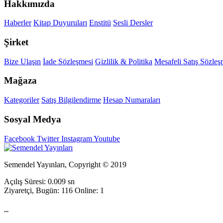
Hakkımızda
Haberler
Kitap Duyuruları
Enstitü
Sesli Dersler
Şirket
Bize Ulaşın
İade Sözleşmesi
Gizlilik & Politika
Mesafeli Satış Sözleş
Mağaza
Kategoriler
Satış Bilgilendirme
Hesap Numaraları
Sosyal Medya
Facebook
Twitter
Instagram
Youtube
Semendel Yayınları, Copyright © 2019
Açılış Süresi: 0.009 sn
Ziyaretçi, Bugün: 116 Online: 1
...