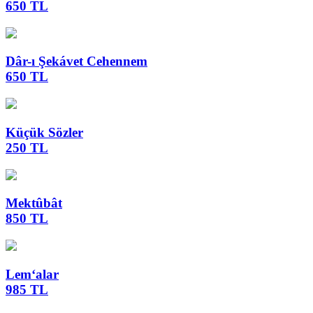
650 TL
Dâr-ı Şekávet Cehennem
650 TL
Küçük Sözler
250 TL
Mektûbât
850 TL
Lem‘alar
985 TL