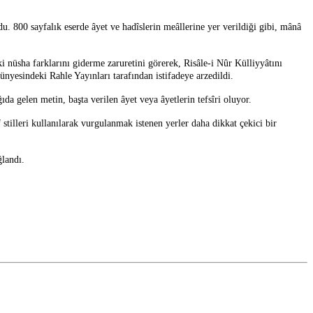
du. 800 sayfalık eserde âyet ve hadîslerin meâllerine yer verildiği gibi, mânâ
i nüsha farklarını giderme zaruretini görerek, Risâle-i Nûr Külliyyâtını
ünyesindeki Rahle Yayınları tarafından istifadeye arzedildi.
ıda gelen metin, başta verilen âyet veya âyetlerin tefsîri oluyor.
f stilleri kullanılarak vurgulanmak istenen yerler daha dikkat çekici bir
ğlandı.