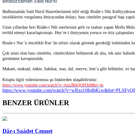
Bedîuzzamân Saíd Nursî
Bedîuzzamân Saíd Nursî Hazretlerininin telif ettiği Risâle-i Nûr Külliyyâtının
inceliklerini vurgulama ihtiyacından dolayı, bazı cümleler paragraf başı yapılara
Uzun yıllardan beri Risâle-i Nûr eserlerinin şerh ve izahını yapan Molla Muha
tevhîd etmeyi kararlaştırmıştı. Hey’et-i ilmiyyenin yorucu ve titiz çalışmalar
Risale-i Nur’u öncelikle Kur’ân tefsiri olarak görmek gerektiği tesbitinden hare
Çok uzun olan bazı cümleler, cümleciklere bölünerek alt alta, tek satır halinde 
görünüme kavuşturuldu.
Makam, maksad, nükte, hakikat, esas, dal, meyve, lem’a gibi bölümler, iri baş
Kitapla ilgili videolarımıza şu linklerden ulaşabilirsiniz:
https://www.youtube.com/watch?v=Am2RhQOH3tM&t=4s
https://www.youtube.com/watch?v=wRxcOfb4MGw&list=PLSFy
BENZER ÜRÜNLER
Dâr-ı Saádet Cennet